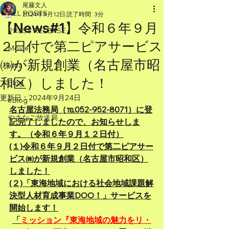
尾藤文人
ALL POSTS
2024年9月12日
読了時間: 3分
【News#1】令和６年９月
PRESS RELEASE
２日付で第二ピアサービス
Movie
㈱が新規創業（名古屋市昭
Idea
和区）しました！
Blog
更新日：
2024年9月24日
eBlog
名古屋法務局（℡052-952-8071）に登
やさなご放送局
記完了しましたので、お知らせしま
す。（令和６年９月１２日付）
(１)令和６年９月２日付で第二ピアサー
ビス㈱が新規創業（名古屋市昭和区）
しました！
(２)「東海地域における社会地域課題解
決型人材育成事業DOO！」サービスを
開始します！
「
ミッション『東海地域の魅力をリ・