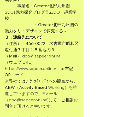
　　　事業名：Greater北部九州圏
SDGs魅力探究プログラムDO！起業学
校
　　　　　　　～Greater北部九州圏の
魅力をリ・デザインで探究する～
３．連絡先について
（住所）〒466-0022　名古屋市昭和区
塩付通７丁目１５番地の３
（Mail） 
doo@sepeer.online
（ウェブ URL） 
https://www.sepeer.online/
　or右記
QRコード
※弊社ではﾜｰｸ･ﾗｲﾌ･ﾊﾞﾗﾝｽの観点から、
ABW（Activity Based 
Working）を推
進していますので、Eメール
（doo@sepeer.online
)にて、ご相談お
問合せ頂けると幸いです。