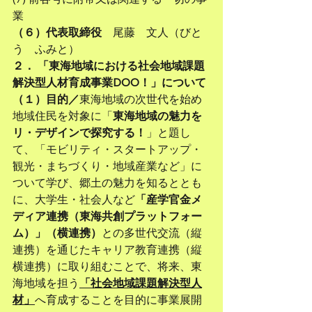
業
（６）代表取締役
　尾藤　文人（びと
う　ふみと）
２． 「東海地域における社会地域課題
解決型人材育成事業DOO！」について
（１）目的／
東海地域の次世代を始め
地域住民を対象に「
東海地域の魅力を
リ・デザインで探究する！
」と題し
て、「モビリティ・スタートアップ・
観光・まちづくり・地域産業など」に
ついて学び、郷土の魅力を知るととも
に、大学生・社会人など
「産学官金メ
ディア連携（東海共創プラットフォー
ム）」（横連携）
との多世代交流（縦
連携）を通じたキャリア教育連携（縦
横連携）に取り組むことで、将来、東
海地域を担う
「社会地域課題解決型人
材」
へ育成することを目的に事業展開