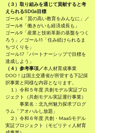
（３）取り組みを通じて貢献すると考
えられるSDGs目標
ゴール4「質の高い教育をみんなに」／
ゴール8「働きがいも経済成長も」
ゴール9「産業と技術革新の基盤をつく
ろう」／ゴール11「住み続けられるま
ちづくりを」
ゴール17「パートナーシップで目標を
達成しよう」
（４）参考事項／
本人材育成事業
DOO！は国土交通省が所管する下記採
択事業と同様な内容となります。
　１）令和５年度 共創モデル実証プロ
ジェクト（共創モデル実証運行事業）
　　　事業名：北九州魅力探求プログ
ラム「アオハルし放題」
　２）令和６年度 共創・MaaSモデル
実証プロジェクト（モビリティ人材育
成事業）