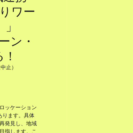
りワー
）」
ーン・
る！
天中止）
ロッケーション
あります。具体
再発見し、地域
目指します。こ