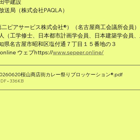
田中建設
放送局（株式会社PAQLA） 
AN（第二ピアサービス株式会社®）（名古屋商工会議所会員）
人（工学修士、日本都市計画学会員、日本建築学会員、
22 愛知県名古屋市昭和区塩付通７丁目１５番地の３
.online ウェブhttps://
www.sepeer.online/
0260620桜山商店街カレー祭りブロッケーション®
.pdf
 • 336KB