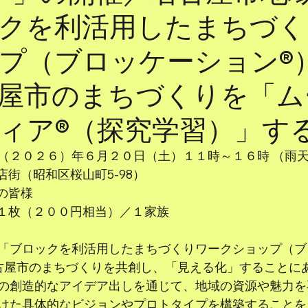
クを利活用したまちづく
プ（ブロッケーション®
屋市のまちづくりを「ム
ィア®（探究学習）」す
（２０２６）年６月２０日（土）１１時～１６時 （雨
山商店街（昭和区桜山町5-98）
場の皆様
商品券１枚（２００円相当）／１家族
「ブロックを利活用したまちづくりワークショップ（ブ
古屋市のまちづくりを共創し、「見える化」することに
の創造的なアイデア出しを通じて、地域の資源や魅力を
けた具体的なビジョンやプロトタイプを構築することを