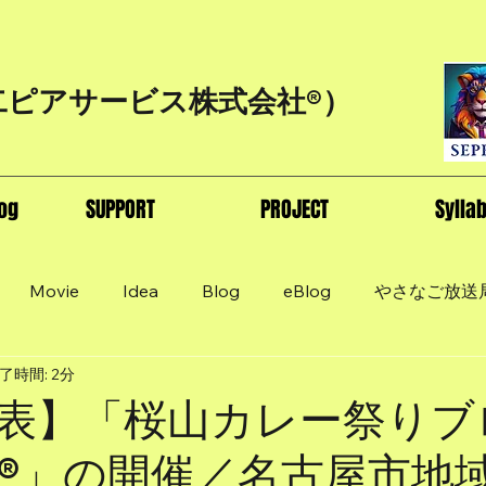
二ピアサービス株式会社®）
og
SUPPORT
PROJECT
Sylla
Movie
Idea
Blog
eBlog
やさなご放送
了時間: 2分
表】「桜山カレー祭りブ
®」の開催／名古屋市地