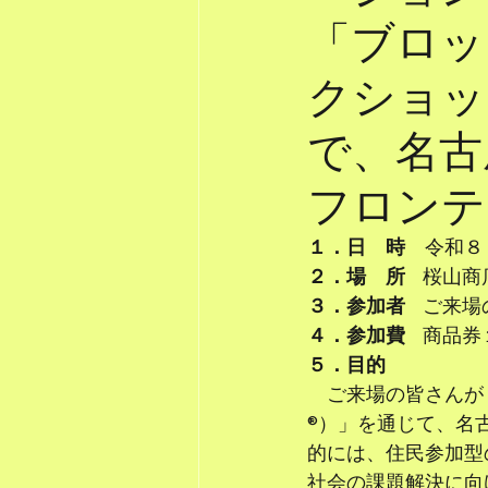
「ブロッ
クショッ
で、名古
フロンテ
１．日　時
　令和８
２．場　所
    桜
３．参加者 
   ご来
４．参加費
    
５．目的
　ご来場の皆さんが
®）」を通じて、名
的には、住民参加型
社会の課題解決に向