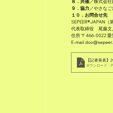
８．共催
／株式会社
９．協力
／やさなご
１０．お問合せ先
SEPEER®JAP
代表取締役　尾藤文
住所 〒466-00
E-mail doo@sepeer
【記者発表】2
ダウンロード：PDF