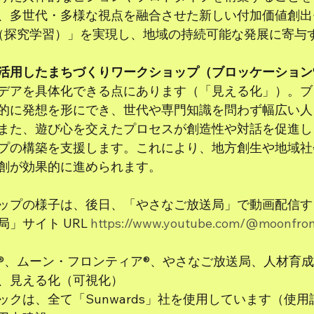
、多世代・多様な視点を融合させた新しい付加価値創出
（探究学習）」を実現し、地域の持続可能な発展に寄与
活用したまちづくりワークショップ（ブロッケーション
デアを具体化できる点にあります（「見える化」）。ブ
的に発想を形にでき、世代や専門知識を問わず幅広い人
また、遊び心を交えたプロセスが創造性や対話を促進し
プの構築を支援します。これにより、地方創生や地域社
創が効果的に進められます。
ップの様子は、後日、「やさなご放送局」で動画配信す
」サイト URL 
https://www.youtube.com/@moonfron
®、ムーン・フロンティア®、やさなご放送局、人材育
、見える化（可視化）
クは、全て「Sunwards」社を使用しています（使用