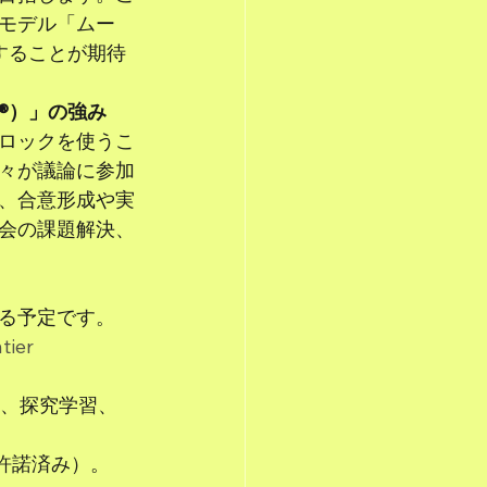
モデル「ムー
することが期待
®）」の強み
ロックを使うこ
々が議論に参加
、合意形成や実
会の課題解決、
る予定です。
tier
成、探究学習、
許諾済み）。 