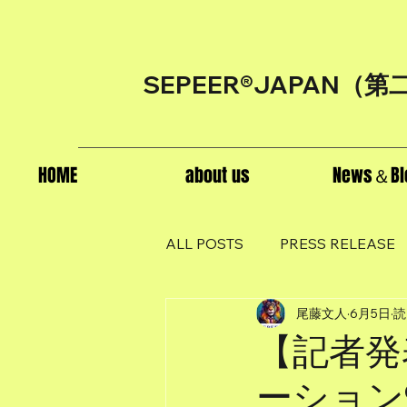
SEPEER®JAPAN（
第
HOME
about us
News＆Bl
ALL POSTS
PRESS RELEASE
尾藤文人
6月5日
読
【記者発
ーション