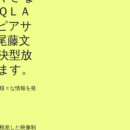
ＱＬＡ
ピアサ
尾藤文
決型放
ます。
様々な情報を発
根差した映像制