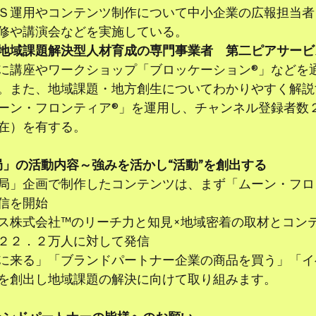
Ｓ運用やコンテンツ制作について中小企業の広報担当者
修や講演会などを実施している。
地域課題解決型人材育成の専門事業者　第二ピアサービ
に講座やワークショップ「ブロッケーション®」などを
。また、地域課題・地方創生についてわかりやすく解説
ーン・フロンティア®」を運用し、チャンネル登録者数
在）を有する。
局」の活動内容～強みを活かし“活動”を創出する
局」企画で制作したコンテンツは、まず「ムーン・フロ
信を開始
ス株式会社™のリーチ力と知見×地域密着の取材とコン
２２．２万人に対して発信
に来る」「ブランドパートナー企業の商品を買う」「イ
を創出し地域課題の解決に向けて取り組みます。