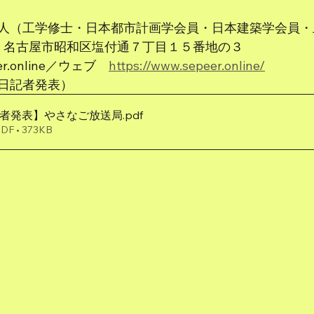
人（工学修士・日本都市計画学会員・日本建築学会員・
22　名古屋市昭和区塩付通７丁目１５番地の３
eer.online／ウェブ　
https://www.sepeer.online/
日記者発表）
0【記者発表】やさなご放送局
.pdf
 • 373KB