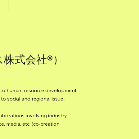
者発表】「桜山カレー祭
ロッケーション®」の開
名古屋市地域連携「ブロ
を利活用したまちづくり
クショップ（ブロッケー
ビス株式会社®）
ン®）」で、名古屋市の
づくりを「ムーン・フロ
ィア®（探究学習）」す
ed to human resource development
 to social and regional issue-
laborations involving industry,
, media, etc. (co-creation