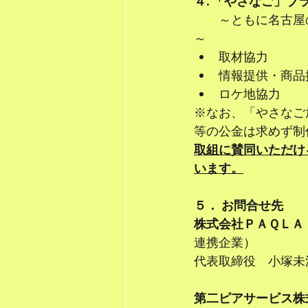
４. 「やさなご」
　　～ともに名古屋
～
取材協力
情報提供・商品
ロケ地協力
※なお、「やさなご
等の公金は求めず制
取組に賛同いただけ
います。
５．	お問合せ先
株式会社ＰＡＱＬＡ
連携企業）
代表取締役　小塚未
第二ピアサービス株