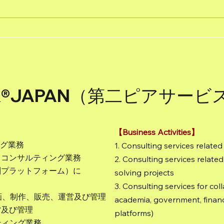
【募集】【第３７回愛知サマ
【記
ーセミナー２０２６】～中学
りブ
生・高校生夏休み特別企画～
催／
「ブロックでPeaceとLove～
ック
平和と健康のつながりを考え
ワー
ER®JAPAN（第二ピアサー
よう～（ブロッケーション®
ショ
で未来のまちをつくろ
まち
う！）」
ンテ
る！
【Business Activities】
ング業務
1. Consulting services relat
するコンサルティング業務
2. Consulting services related
共創プラットフォーム）に
solving projects
3. Consulting services for col
企画、制作、販売、運営及び管理
academia, government, finance
営及び管理
platforms)
ティング業務