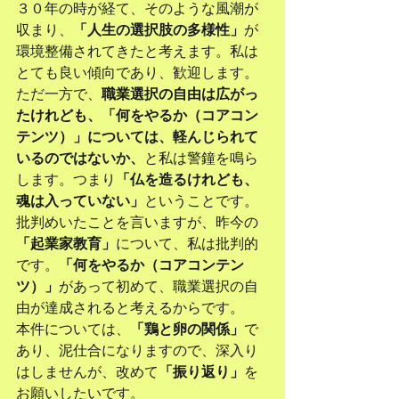
３０年の時が経て、そのような風潮が
収まり、
「人生の選択肢の多様性」
が
環境整備されてきたと考えます。私は
とても良い傾向であり、歓迎します。
ただ一方で、
職業選択の自由は広がっ
たけれども、「何をやるか（コアコン
テンツ）」については、軽んじられて
いるのではないか、
と私は警鐘を鳴ら
します。つまり
「仏を造るけれども、
魂は入っていない」
ということです。
批判めいたことを言いますが、昨今の
「起業家教育」
について、私は批判的
です。
「何をやるか（コアコンテン
ツ）」
があって初めて、職業選択の自
由が達成されると考えるからです。
本件については、
「鶏と卵の関係」
で
あり、泥仕合になりますので、深入り
はしませんが、改めて
「振り返り」
を
お願いしたいです。