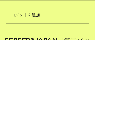
#51ただで人に頼むこと
コメントを追加…
#50図書館のよ
る
SEPEER®JAPAN（第二ピア
サービス株式会社®）
【業務内容】
(1) 人材育成に関するコンサルティング業務
(2) 社会地域課題解決型事業に関するコンサ
ルティング業務
(3) 産学官金メディアなど連携（共創プラッ
トフォーム）に
関するコンサルティング業務
(4) ＥＣ（電子商取引）サイトの企画、制
作、販売、運営及び管理
(5) 各種イベントの企画、制作、運営及び管