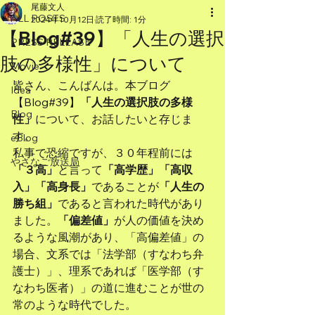
尾藤文人
ALL POSTS
2024年10月12日
読了時間: 1分
【Blog#39】「人生の選択
PRESS RELEASE
肢の多様性」について
Movie
皆さん、こんばんは。本ブログ
Idea
【Blog#39】
「人生の選択肢の多様
Blog
性」
について、お話したいと存じま
す。
eBlog
私事で恐縮ですが、３０年程前には
やさなご放送局
「３高」
と言って
「高学歴」「高収
入」「高身長」
であることが
「人生の
勝ち組」
であると言われた時代があり
ました。
「偏差値」
が人の価値を決め
るような風潮があり、「高偏差値」の
場合、文系では「法学部（すなわち弁
護士）」、理系であれば「医学部（す
なわち医者）」の道に進むことが世の
常のような時代でした。