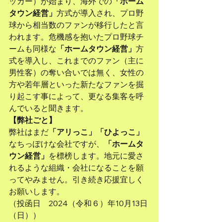
ッカー）が始まり、海外での
「ホーム
タウン経営」
方式が導入され、プロ野
球から相当数のファンが移行したと言
われます。危機感を抱いたプロ野球チ
ームも同様な
「ホームタウン経営」
方
式を導入し、これまでのファン（主に
男性客）の奪い合いでは無く、女性の
方や若年層といった新たなファンを掘
り起こす事によって、更なる集客を呼
んでいると聞きます。
【弊社ごと】
弊社はまだ
「アリっこ」「ひよっこ」
なちっぽけな会社ですが、
「ホームタ
ウン経営」
を標榜します。地元に愛さ
れるような組織・会社になることを願
ってやみません。引き続き応援宜しく
お願いします。
（投函日　2024（令和６）年10月13日
（日））