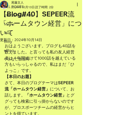
尾藤文人
ALL POSTS
2024年10月13日
読了時間: 2分
【Blog#40】SEPEER流
PRESS RELEASE
「ホームタウン経営」につ
Movie
いて
Idea
更新日：
2024年10月14日
Blog
おはようございます。ブログも40話を
eBlog
数えました。と言っても私の友人経営
者は４年間続けて1000話を越えている
やさなご放送局
方もいらっしゃるので、私はまだ「ひ
よっこ」です。
【本日のお題】
さて、本日のブログテーマは
SEPEER
流「ホームタウン経営」
について、お
話します。
「ホームタウン経営」
とグ
グっても検索に引っ掛からないのです
が、プロスポーツチームの経営からヒ
ントを得ています。