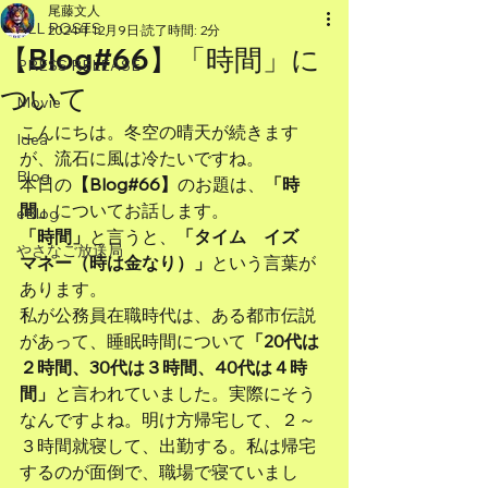
尾藤文人
ALL POSTS
2024年12月9日
読了時間: 2分
【Blog#66】「時間」に
PRESS RELEASE
ついて
Movie
こんにちは。冬空の晴天が続きます
Idea
が、流石に風は冷たいですね。
Blog
本日の
【Blog#66】
のお題は、
「時
間」
についてお話します。
eBlog
「時間」
と言うと、
「タイム　イズ　
やさなご放送局
マネー（時は金なり）」
という言葉が
あります。
私が公務員在職時代は、ある都市伝説
があって、睡眠時間について
「20代は
２時間、30代は３時間、40代は４時
間」
と言われていました。実際にそう
なんですよね。明け方帰宅して、２～
３時間就寝して、出勤する。私は帰宅
するのが面倒で、職場で寝ていまし