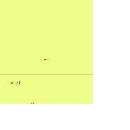
コメント
#51ただで人に頼むこと
コメントを追加…
#50図書館のよ
る