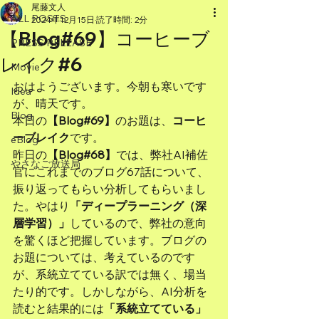
尾藤文人
ALL POSTS
2024年12月15日
読了時間: 2分
【Blog#69】コーヒーブ
PRESS RELEASE
レイク#6
Movie
おはようございます。今朝も寒いです
Idea
が、晴天です。
Blog
本日の
【Blog#69】
のお題は、
コーヒ
ーブレイク
です。
eBlog
昨日の
【Blog#68】
では、弊社AI補佐
やさなご放送局
官にこれまでのブログ67話について、
振り返ってもらい分析してもらいまし
た。やはり
「ディープラーニング（深
層学習）」
しているので、弊社の意向
を驚くほど把握しています。ブログの
お題については、考えているのです
が、系統立てている訳では無く、場当
たり的です。しかしながら、AI分析を
読むと結果的には
「系統立てている」