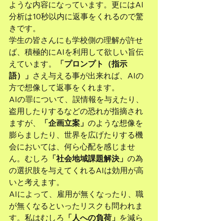
ような内容になっています。更にはAI
分析は10秒以内に返事をくれるので驚
きです。
学生の皆さんにも学校側の理解が許せ
ば、積極的にAIを利用して欲しい旨伝
えています。
「プロンプト（指示
語）」
さえ与える事が出来れば、AIの
方で想像して返事をくれます。
AIの罪について、誤情報を与えたり、
盗用したりするなどの恐れが指摘され
ますが、
「企画立案」
のような想像を
膨らましたり、世界を広げたりする機
会においては、何ら心配を感じませ
ん。むしろ
「社会地域課題解決」
の為
の選択肢を与えてくれるAIは効用が高
いと考えます。
AIによって、雇用が無くなったり、職
が無くなるといったリスクも問われま
す。私はむしろ
「人への負荷」
を減ら