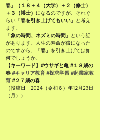
春」（１８＋４（大学）＋２（修士）
＋３（博士）
になるのですが、それぐ
らい
「春を引き上げてもいい」
と考え
ます。
「象の時間、ネズミの時間」
という話
があります。人生の寿命が倍になった
のですから、
「春」
を引き上げては如
何でしょうか。
【キーワード】#ウサギと亀 #１８歳の
春 
#キャリア教育
#探求学習
#起業家教
育
 #２７歳の春
（投稿日　2024（令和６）年12月23日
（月））