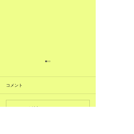
コメント
#51ただで人に頼むこと
コメントを追加…
#50図書館のよ
る