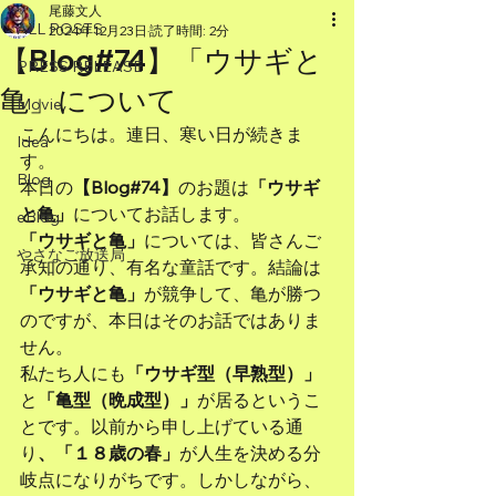
尾藤文人
ALL POSTS
2024年12月23日
読了時間: 2分
【Blog#74】「ウサギと
PRESS RELEASE
亀」について
Movie
こんにちは。連日、寒い日が続きま
Idea
す。
Blog
本日の
【Blog#74】
のお題は
「ウサギ
と亀」
についてお話します。
eBlog
「ウサギと亀」
については、皆さんご
やさなご放送局
承知の通り、有名な童話です。結論は
「ウサギと亀」
が競争して、亀が勝つ
のですが、本日はそのお話ではありま
せん。
私たち人にも
「ウサギ型（早熟型）」
と
「亀型（晩成型）」
が居るというこ
とです。以前から申し上げている通
り
、「１８歳の春」
が人生を決める分
岐点になりがちです。しかしながら、