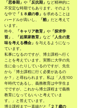
「思春期」
や
「反抗期」
など精神的に
不安定な時期でもあります。そのよう
な中で
「１８歳の春」
を求めることは
ハードルが高いし、
「酷」
だと考えて
います。
昨今、
「キャリア教育」
や
「探求学
習」
、
「起業家教育」
など
「人生の意
味を考える機会」
を与えるようになっ
ています。
私事になるのですが、博士課程へ行く
ことを考えています。実際に大学の先
生に会ったりしているのですが、先生
から「博士課程に行く必要があるの
か？」と尋ねられます。私は「人生100
年時代であるし、義務教育は中学生ま
でですが、これから博士課程まで義務
教育になってもいいと考えていま
す。」と答えています。
博士課程まで一直線だと
「２７歳の