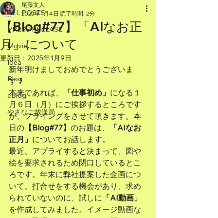
尾藤文人
ALL POSTS
2025年1月4日
読了時間: 2分
【Blog#77】「AIなお正
PRESS RELEASE
月」について
Movie
更新日：
2025年1月9日
Idea
新年明けましておめでとうございま
Blog
す！
本来であれば、
「仕事初め」
になる１
eBlog
月６日（月）にご挨拶するところです
やさなご放送局
が、フライングをさせて頂きます。本
日の
【Blog#77】
のお題は、
「AIなお
正月」
についてお話します。
最近、アプライすると決まって、図や
絵を要求されるため閉口しているとこ
ろです。年末に弊社提案した企画につ
いて、打合せをする機会があり、求め
られていないのに、試しに
「AI動画」
を作成してみました。イメージ動画な