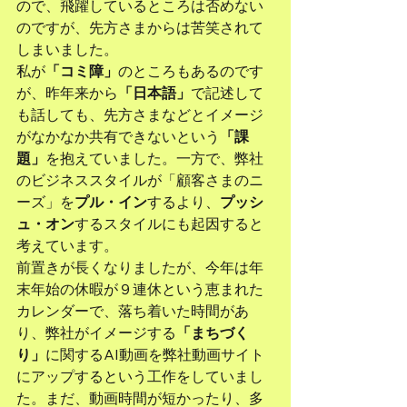
ので、飛躍しているところは否めない
のですが、先方さまからは苦笑されて
しまいました。
私が
「コミ障」
のところもあるのです
が、昨年来から
「日本語」
で記述して
も話しても、先方さまなどとイメージ
がなかなか共有できないという
「課
題」
を抱えていました。一方で、弊社
のビジネススタイルが「顧客さまのニ
ーズ」を
プル・イン
するより、
プッシ
ュ・オン
するスタイルにも起因すると
考えています。
前置きが長くなりましたが、今年は年
末年始の休暇が９連休という恵まれた
カレンダーで、落ち着いた時間があ
り、弊社がイメージする
「まちづく
り」
に関するAI動画を弊社動画サイト
にアップするという工作をしていまし
た。まだ、動画時間が短かったり、多