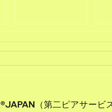
#51ただで人に頼むこと
#5
ER®JAPAN（第二ピアサー