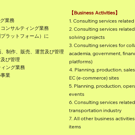
【Business Activities】
ング業務
1. Consulting services relat
するコンサルティング業務
2. Consulting services related
共創プラットフォーム）に
solving projects
3. Consulting services for col
企画、制作、販売、運営及び管理
academia, government, finance
営及び管理
platforms)
ティング業務
4. Planning, production, sal
の事業
EC (e-commerce) sites
5. Planning, production, ope
events
6. Consulting services relate
transportation industry
7. All other business activitie
items