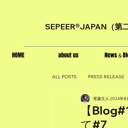
SEPEER®JAPAN（
第
HOME
about us
News＆Bl
ALL POSTS
PRESS RELEASE
尾藤文人
2024年8
【Blo
て#7