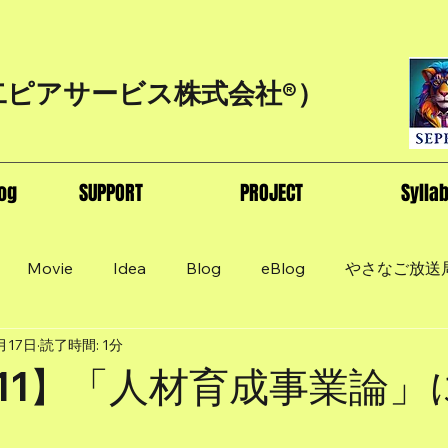
二ピアサービス株式会社®）
og
SUPPORT
PROJECT
Sylla
Movie
Idea
Blog
eBlog
やさなご放送
月17日
読了時間: 1分
g#11】「人材育成事業論