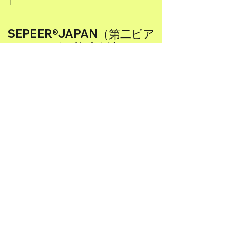
る
SEPEER®JAPAN（第二ピア
サービス株式会社®）
【業務内容】
(1) 人材育成に関するコンサルティング業務
(2) 社会地域課題解決型事業に関するコンサ
ルティング業務
(3) 産学官金メディアなど連携（共創プラッ
トフォーム）に
関するコンサルティング業務
(4) ＥＣ（電子商取引）サイトの企画、制
作、販売、運営及び管理
(5) 各種イベントの企画、制作、運営及び管
理
(6) 建設運輸事業に関するコンサルティング
業務