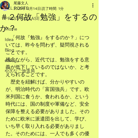
尾藤文人
ALL POSTS
2025年12月14日
読了時間: 1分
＃２何故「勉強」をするの
PRESS RELEASE
か？
Movie
　「何故『勉強』をするのか？」につ
Idea
いては、昨今を問わず、疑問視される
Blog
ことです。
残念ながら、近代では、勉強をする意
eBlog
義が低下しているのではないか、と考
やさなご放送局
えられることです。
　歴史を紐解けば、分かりやすいの
が、明治時代の「富国強兵」です。欧
米列国に食うか、食われるか、という
時代には、国の制度や軍備など、安全
保障を整える必要がありました。その
ために欧米に派遣団を出して、学び、
いち早く取り入れる必要がありまし
た。そのためには、一人でも多くの優