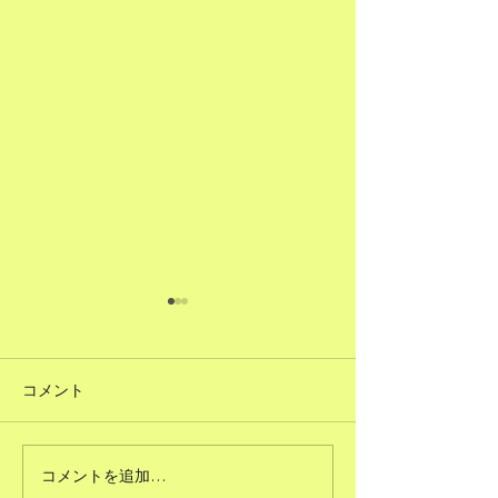
コメント
#51ただで人に頼むこと
コメントを追加…
#50図書館のよ