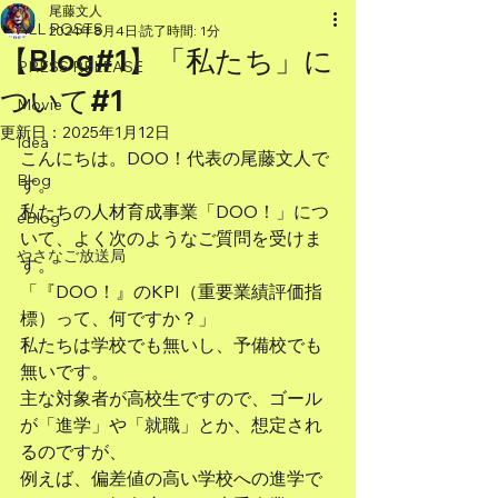
尾藤文人
ALL POSTS
2024年8月4日
読了時間: 1分
【Blog#1】「私たち」に
PRESS RELEASE
ついて#1
Movie
更新日：
2025年1月12日
Idea
こんにちは。DOO！代表の尾藤文人で
Blog
す。
私たちの人材育成事業「DOO！」につ
eBlog
いて、よく次のようなご質問を受けま
やさなご放送局
す。
「『DOO！』のKPI（重要業績評価指
標）って、何ですか？」
私たちは学校でも無いし、予備校でも
無いです。
主な対象者が高校生ですので、ゴール
が「進学」や「就職」とか、想定され
るのですが、
例えば、偏差値の高い学校への進学で