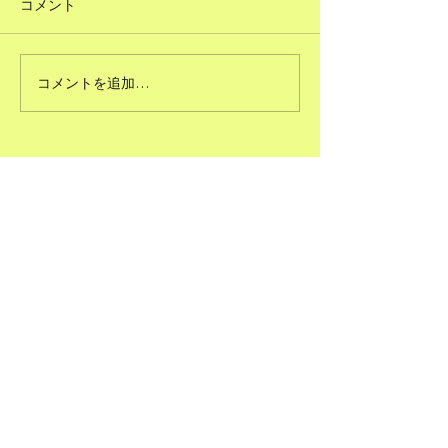
コメント
#51ただで人に頼むこと
コメントを追加…
#50図書館のよ
る
SEPEER®JAPAN（第二ピア
サービス株式会社®）
【業務内容】
(1) 人材育成に関するコンサルティング業務
(2) 社会地域課題解決型事業に関するコンサ
ルティング業務
(3) 産学官金メディアなど連携（共創プラッ
トフォーム）に
関するコンサルティング業務
(4) ＥＣ（電子商取引）サイトの企画、制
作、販売、運営及び管理