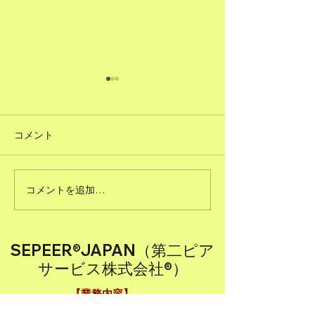
コメント
#51ただで人に頼むこと
コメントを追加…
#50図書館のよ
る
SEPEER®JAPAN（第二ピア
サービス株式会社®）
【業務内容】
(1) 人材育成に関するコンサルティング業務