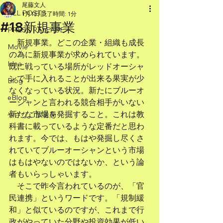
尾藤文人
ALL POSTS
1月1日
読了時間: 1分
#18新規事業
PRESS RELEASE
　新規事業。どこの企業・組織も成長
Movie
の為に新規事業が求められています。
Idea
既に戦っている場所がレッドオーシャ
ンで手に入れることが出来る果実が少
Blog
なくなっている状況。新たにブルーオ
eBlog
ーシャンと言われる競合相手がいない
新たな市場を発掘すること。これは教
やさなご放送局
科書に載っているような定番だと思わ
れます。今では、もはや発掘し尽くさ
れていてブルーオーシャンという市場
はもはやないのではないか、という論
者もいらっしゃいます。
　そこで昨今言われているのが、「官
民連携」というワードです。「規制緩
和」と似ているのですが、これまで行
政がやっていた分野や投資効果が低い