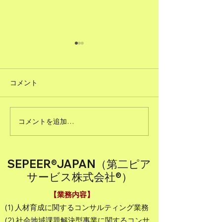
コメント
コメントを追加…
愛知の未来を考える【噂
【焼肉の街】名
のまちづくりイベント】
肉食べるなら！
あいちフューチャーフェ
連？「やさなご
スに密着！
のお店を取材
SEPEER®JAPAN（第二ピア
サービス株式会社®）
【業務内容】
(1) 人材育成に関するコンサルティング業務
(2) 社会地域課題解決型事業に関するコンサ