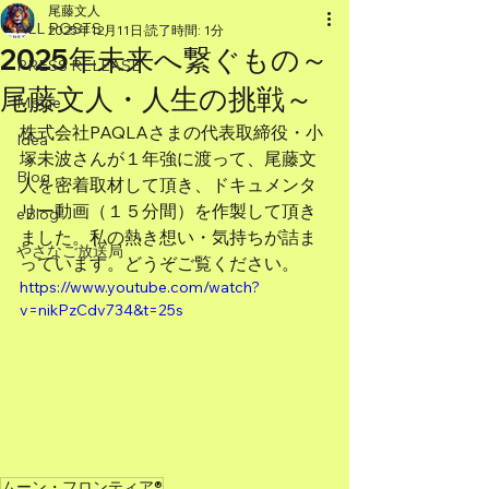
尾藤文人
ALL POSTS
2025年12月11日
読了時間: 1分
2025年未来へ繋ぐもの～
PRESS RELEASE
尾藤文人・人生の挑戦～
Movie
株式会社PAQLAさまの代表取締役・小
Idea
塚未波さんが１年強に渡って、尾藤文
Blog
人を密着取材して頂き、ドキュメンタ
リー動画（１５分間）を作製して頂き
eBlog
ました。私の熱き想い・気持ちが詰ま
やさなご放送局
っています。どうぞご覧ください。
https://www.youtube.com/watch?
v=nikPzCdv734&t=25s
ムーン・フロンティア®