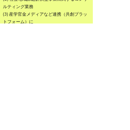
ルティング業務
(3) 産学官金メディアなど連携（共創プラッ
トフォーム）に
関するコンサルティング業務
(4) ＥＣ（電子商取引）サイトの企画、制
作、販売、運営及び管理
(5) 各種イベントの企画、制作、運営及び管
理
(6) 建設運輸事業に関するコンサルティング
業務
(7) 前各号に附帯又は関連する一切の事業
【Business Activities】
1. Consulting services related to human
resource development
2. Consulting services related to social
and regional issue-solving projects