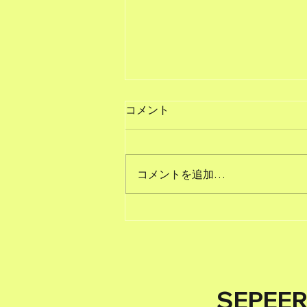
コメント
コメントを追加…
愛知の未来を考える【噂のま
ちづくりイベント】あいちフ
ューチャーフェスに密着！
SEPE