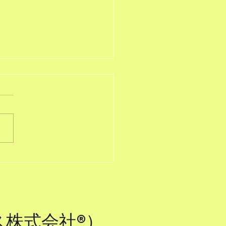
EWS】電柱広告で交通安
びかけ_中電クラビス×名
市の取り組み
ビス株式会社®）