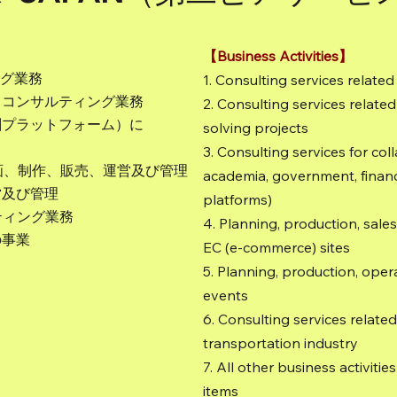
【Business Activities】
ング業務
1. Consulting services relat
するコンサルティング業務
2. Consulting services related
共創プラットフォーム）に
solving projects
3. Consulting services for col
企画、制作、販売、運営及び管理
academia, government, finance
営及び管理
platforms)
ティング業務
4. Planning, production, sal
の事業
EC (e-commerce) sites
5. Planning, production, ope
events
6. Consulting services relate
transportation industry
7. All other business activitie
items