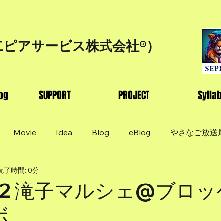
二ピアサービス株式会社®）
og
SUPPORT
PROJECT
Sylla
Movie
Idea
Blog
eBlog
やさなご放送
読了時間: 0分
102 滝子マルシェ@ブロ
ボ