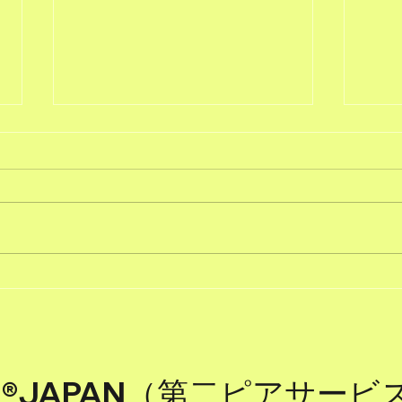
【焼肉の街】名古屋で焼肉食
【N
べるなら！家康が常連？「や
全呼
さなご」ゆかりのお店を取材
古屋
ER®JAPAN（第二ピアサー