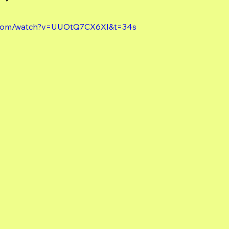
e.com/watch?v=UUOtQ7CX6XI&t=34s