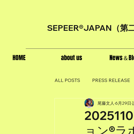
SEPEER®JAPAN（
第
HOME
about us
News＆Bl
ALL POSTS
PRESS RELEASE
尾藤文人
6月29日
20251
ョン®ラ