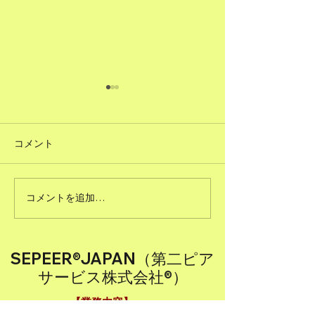
コメント
#51ただで人に頼むこと
コメントを追加…
#50図書館のよ
る
SEPEER®JAPAN（第二ピア
サービス株式会社®）
【業務内容】