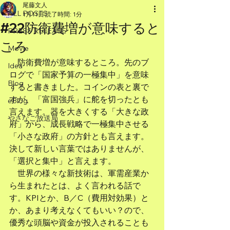
尾藤文人
ALL POSTS
1月11日
読了時間: 1分
#22防衛費増が意味すると
PRESS RELEASE
ころ
Movie
　防衛費増が意味するところ。先のブ
Idea
ログで「国家予算の一極集中」を意味
Blog
すると書きました。コインの表と裏で
すが、「富国強兵」に舵を切ったとも
eBlog
言えます。器を大きくする「大きな政
やさなご放送局
府」から、成長戦略で一極集中させる
「小さな政府」の方針とも言えます。
決して新しい言葉ではありませんが、
「選択と集中」と言えます。
　世界の様々な新技術は、軍需産業か
ら生まれたとは、よく言われる話で
す。KPIとか、B／C（費用対効果）と
か、あまり考えなくてもいい？ので、
優秀な頭脳や資金が投入されることも