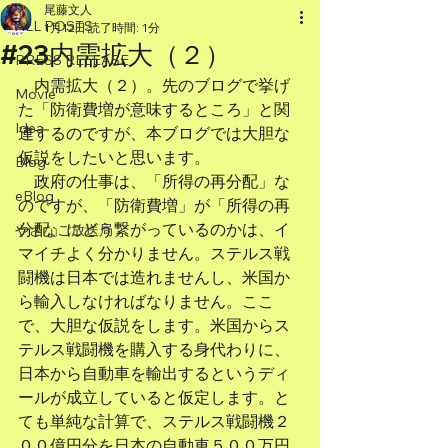
尾藤文人
ALL POSTS
1月12日
読了時間: 1分
#23内需拡大（２）
PRESS RELEASE
　内需拡大（２）。先のブログで挙げ
Movie
た「防衛費増が意味するところ」と関
Idea
連するのですが、本ブログでは大胆な
仮説をしたいと思います。
Blog
　政府の仕事は、「所得の再分配」な
eBlog
のですが、「防衛費増」が「所得の再
分配」にどう繋がっているのかは、イ
やさなご放送局
マイチよく分かりません。ステルス戦
闘機は日本では造れませんし、米国か
ら輸入しなければなりません。ここ
で、大胆な仮説をします。米国からス
テルス戦闘機を購入する身代わりに、
日本から自動車を輸出するというディ
ールが成立していると仮定します。と
ても単純な計算で、ステルス戦闘機２
００億円分を日本の自動車５００万円