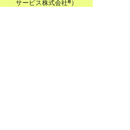
サービス株式会社®）
【業務内容】
(1) 人材育成に関するコンサルティング業務
(2) 社会地域課題解決型事業に関するコンサ
ルティング業務
(3) 産学官金メディアなど連携（共創プラッ
トフォーム）に
関するコンサルティング業務
(4) ＥＣ（電子商取引）サイトの企画、制
作、販売、運営及び管理
(5) 各種イベントの企画、制作、運営及び管
理
(6) 建設運輸事業に関するコンサルティング
業務
(7) 前各号に附帯又は関連する一切の事業
【Business Activities】
1. Consulting services related to human