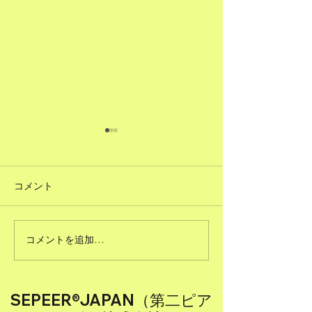
コメント
#51ただで人に頼むこと
コメントを追加…
#50図書館のよ
る
SEPEER®JAPAN（第二ピア