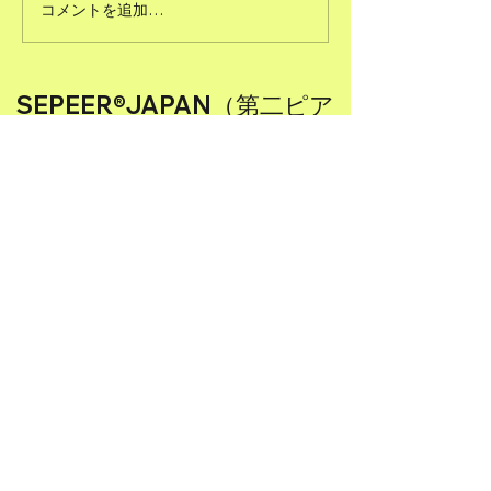
#51ただで人に頼むこと
コメントを追加…
#50図書館のよ
る
SEPEER®JAPAN（第二ピア
サービス株式会社®）
【業務内容】
(1) 人材育成に関するコンサルティング業務
(2) 社会地域課題解決型事業に関するコンサ
ルティング業務
(3) 産学官金メディアなど連携（共創プラッ
トフォーム）に
関するコンサルティング業務
(4) ＥＣ（電子商取引）サイトの企画、制
作、販売、運営及び管理
(5) 各種イベントの企画、制作、運営及び管
理
(6) 建設運輸事業に関するコンサルティング