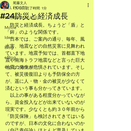
尾藤文人
ALL POSTS
1月12日
読了時間: 1分
#24防災と経済成長
PRESS RELEASE
　防災と経済成長。ちょうど「盾」と
Movie
「鉾」のような関係です。
Idea
　日本では、ご案内の通り、毎年、風
水害、地震などの自然災害に見舞われ
Blog
ています。地震予知では、首都直下地
eBlog
震や南海トラフ地震などと言った巨大
地震の発生が危惧されています。そし
やさなご放送局
て、被災後復旧よりも予防保全の方
が、遥に人・物・金の被災が少なくて
済むという事も分かってきています。
　以上の事がある程度分かっていなが
ら、資金投入などが出来ていないのが
現実です。少なくとも約３０年前から
「防災保険」も検討されてきてはいる
のですが、日本の文化に合わないのか
（自己責任論）ほとんど普及していま