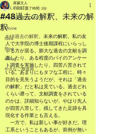
尾藤文人
ALL POSTS
6月2日
読了時間: 2分
#48過去の解釈、未来の解
PRESS RELEASE
釈
Movie
#48過去の解釈
、未来の解釈。私の友
Idea
人で大学院の博士後期課程にいらっし
Blog
ゃる方が居る。膨大な過去の文献を調
査したり、ある程度のパイのアンケー
eBlog
ト調査を実施したり、四苦八苦されて
やさなご放送局
いる。あまりにもタフな工程に、時々
目的を見失うようだが、それは「過去
の解釈」だと私は見ている。過去どれ
くらい遡って、文献調査をされている
のかは、詳細知らないが、やはり先人
が四苦八苦して、残してきた足跡を具
現化する作業とも言える。
　一方で、私は新しい事が好きだ。理
工系ということもあるが、前例が無い