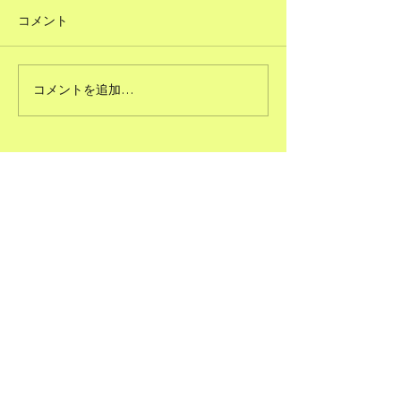
コメント
#51ただで人に頼むこと
コメントを追加…
#50図書館のよ
る
SEPEER®JAPAN（第二ピア
サービス株式会社®）
【業務内容】
(1) 人材育成に関するコンサルティング業務
(2) 社会地域課題解決型事業に関するコンサ
ルティング業務
(3) 産学官金メディアなど連携（共創プラッ
トフォーム）に
関するコンサルティング業務
(4) ＥＣ（電子商取引）サイトの企画、制