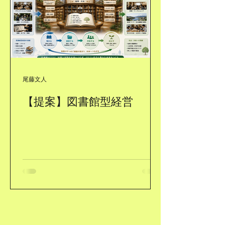
が組織を離れ、世に出てくる。１９９
書を先方に提出致します。先方の目的
０年代の社会不安の再来を心配してい
を達成する為にかかる費用です。これ
る。
が、大体、見積書を提出すると、先方
からお金が無いと言う回答が来ます。
でも、一切、ディスカウントはしませ
ん。そんなことをしていたら、弊社が
壊れてしまうからです。これは、１回
尾藤文人
でもディスカウントをやり始めると、
【提案】図書館型経営
もはや、蟻地獄です。海外のことはよ
くわかりませんが、日本では怏々とし
て、ただ働きをさせようとする種族が
います。私は代表取締役として、先方
がどんなに巨大な組織であろうが、マ
フィアであろうが、１円たりともディ
スカウントはしません。それが経済で
あり、経済を壊す根底となるからで
す。 （２０２６（令和８）年７月２７
日（月））