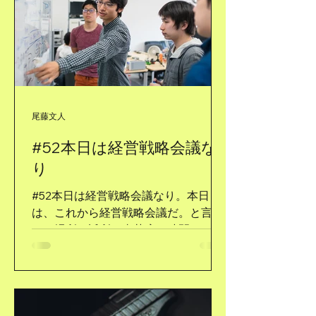
尾藤文人
#52本日は経営戦略会議な
り
#52本日は経営戦略会議なり。本日
は、これから経営戦略会議だ。と言っ
ても場所は近所の喫茶店。時間も１０
時３０分～１２時までと決めている。
理由は、名古屋名物であるモーニング
が食べられるからだ。珈琲一杯の値段
で、トーストが食べることが出来る名
古屋ならではのサービスである。 経