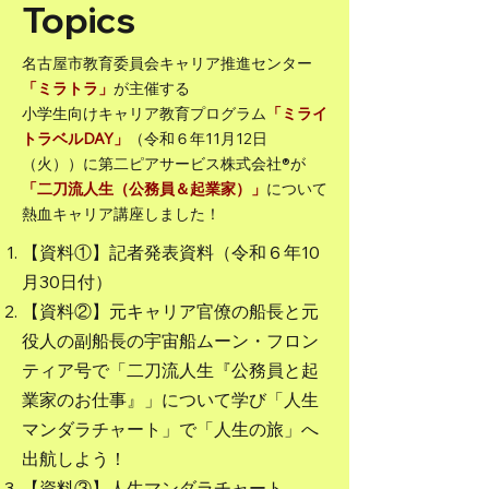
Topics
名古屋市教育委員会キャリア推進センター
「ミラトラ」
が主催する
小学生向けキャリア教育プログラム
「ミライ
トラベルDAY」
（令和６年11月12日
（火））に第二ピアサービス株式会社®が
「二刀流人生（公務員＆起業家）」
について
熱血キャリア講座しました！
【資料①】記者発表資料（令和６年10
月30日付）
【資料②】元キャリア官僚の船長と元
役人の副船長の宇宙船ムーン・フロン
ティア号で「二刀流人生『公務員と起
業家のお仕事』」について学び「人生
マンダラチャート」で「人生の旅」へ
出航しよう！
​【資料③】人生マンダラチャート