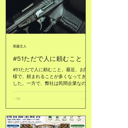
営戦略会議と言っても、月１回ペース
で開催しているので、７月の状況と８
月以降の予定の確認、３期目以降の展
望について、意見交換する。弊社は来
月（９月）で３期目に入る。 ２年
前、ウェブサイトの作成に始まり、法
尾藤文人
人登記と、自分自らやってきた。よく
人から「どこで学んだのですか？」と
#51ただで人に頼むこと
か、「メンターは誰ですか？」とか、
聞かれるが、どこも誰も居ない。た
#51ただで人に頼むこと。最近、お陰
だ、経営の信条としては、「長く、遠
様で、頼まれることが多くなってきま
く」である。最近では「図書館型経
した。一方で、弊社は民間企業なの
営」と言っている。 ５０歳を越える
で、弊社ウェブサイトにも１時間のコ
オジサンなので、ピッチに立つことも
ンサルティング料金を３万円（税抜
しない。以前、１度、２分間ピッチを
き）と設定しています。もちろん、い
依頼されたが、利が無いので、お断り
ちいち請求していないのですが、ただ
した。 本日も無事、経営戦略会議は
では無いと言う意思表示です。 相談を
終了した。５年後、同年代２００万人
受ける際には、当たり前ですが、見積