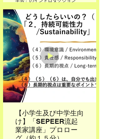
学習」のイントロダクション
（約２５分）です。「人生の羅
針盤」と題して、１１の人生ア
イテム（人生の道具）を提案し
ています。これから「探究学習
（必修科目）」という愉しい旅
に出発です！
【小学生及び中学生向
け】「SEPEER流起
業家講座」プロロー
グ（約１５分）