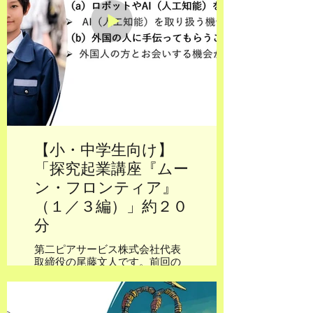
【小・中学生向け】
「探究起業講座『ムー
ン・フロンティア』
（１／３編）」約２０
分
第二ピアサービス株式会社代表
取締役の尾藤文人です。前回の
プロローグ編に続き、小・中学
生向けの「探究起業講座『ムー
ン・フロンティア』（１／３
編）」約２０分です。今回は全