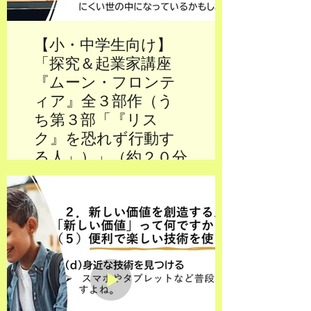
会地域課題解決型人材」へ育成
することを目的とします。
【小・中学生向け】
「探究＆起業家講座
『ムーン・フロンテ
ィア』全３部作（う
ち第３部「『リス
ク』を恐れず行動す
る人」）」（約２０分
間）
前々回・前回に続き、【小・中
学生向け】「探究＆起業講座
『ムーン・フロンティア』３部
作（うち第３部）」（約２０
分）です。今回は全３部作のう
ち、第３部「『リスク』を恐れ
ず行動する人」についてのお話
となります。