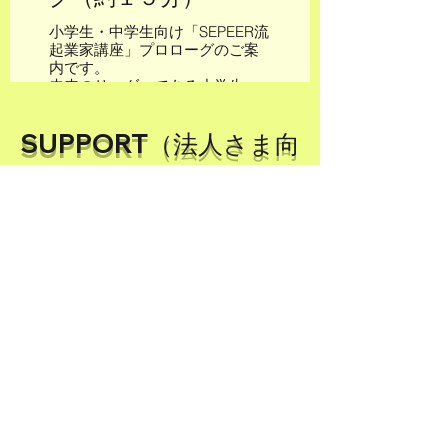
小学生・中学生向け「SEPEER流
起業家講座」プロローグのご案
内です。
未来のリーダーである小学生・
中学生の皆さんへ、特別な
「SEPEER流起業家講座」プロロ
​SUPPORT
（法人さま向
ーグのご案内です！この講座で
は、自分のアイデアを形にし、
け）
世界をより良い場所にするため
の力を身につける方法を一緒に
学びます。
【教育機関様】地方創生社会