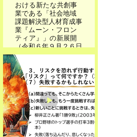
おける新たな共創事
業である「社会地域
課題解決型人材育成事
業『ムーン・フロン
ティア』」の新展開
（令和６年９月２６日
付）
東海地域の高校生などを対象と
して、「東海地域の魅力をリ・
デザイン（再構築）で探究す
る！」と題して、「モビリテ
ィ・スタートアップ・観光・ま
ちづくり・地域産業など」につ
いて学び、郷土の魅力を知ると
ともに、大学生・社会人など
「産学官金メディア連携（東海
共創プラットフォーム）」（横
連携）との「多世代交流」（縦
連携）を通じたキャリア教育連
携（縦横連携）に取り組むこと
で、将来、東海地域を担う「社