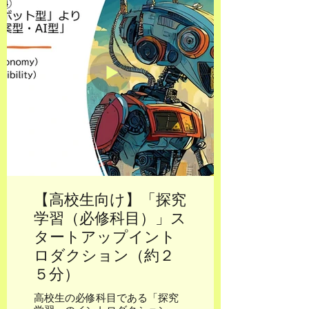
編のうち、１／３のみのお話と
なります。残り２／３について
は、次回、お話させて頂きま
す。
【高校生向け】「探究
学習（必修科目）」ス
タートアップイント
ロダクション（約２
５分）
高校生の必修科目である「探究