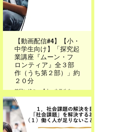
【動画配信#4】【小・
中学生向け】「探究起
業講座『ムーン・フ
ロンティア』全３部
作（うち第２部）」約
２０分
前回に続き、【小・中学生向
け】「探究起業講座『ムーン・
フロンティア』３部作（うち第
２部）」（約２０分）です。今
回は全３部作のうち、「第２
部」のお話となります。「第３
部」については、次回、お話さ
せて頂きます。