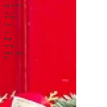
ALL POSTS
PRESS
RELEASE
Movie
Idea
Blog
eBlog
やさなご放送
局