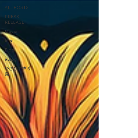
ALL POSTS
PRESS
RELEASE
Movie
Idea
Blog
eBlog
やさなご放送
局