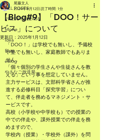
尾藤文人
ALL POSTS
2024年8月12日
読了時間: 1分
【Blog#9】「DOO！サー
PRESS RELEASE
ビス」について
Movie
更新日：
2025年1月12日
Idea
「DOO！」は学校でも無いし、予備校
Blog
や塾でも無いし、家庭教師でもありま
せん。
eBlog
「個々個別の学生さんや生徒さんを教
やさなご放送局
える」という事を想定していません。
主力サービスは、文部科学省さんが推
進する必修科目「探究学習」につい
て、伴走者を務めるマネジメント・サ
ービスです。
高校（小学校や中学校も）での授業の
中での伴走や、課外授業での伴走を務
めますので、
学校内（授業）・学校外（課外）を問