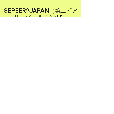
SEPEER®JAPAN（第二ピア
サービス株式会社®）
【業務内容】
(1) 人材育成に関するコンサルティング業務
(2) 社会地域課題解決型事業に関するコンサ
ルティング業務
(3) 産学官金メディアなど連携（共創プラッ
トフォーム）に
関するコンサルティング業務
(4) ＥＣ（電子商取引）サイトの企画、制
作、販売、運営及び管理
(5) 各種イベントの企画、制作、運営及び管
理
(6) 建設運輸事業に関するコンサルティング
業務
(7) 前各号に附帯又は関連する一切の事業