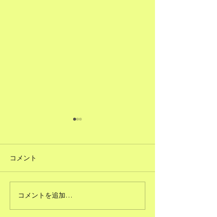
コメント
#51ただで人に頼むこと
コメントを追加…
#50図書館のよ
る