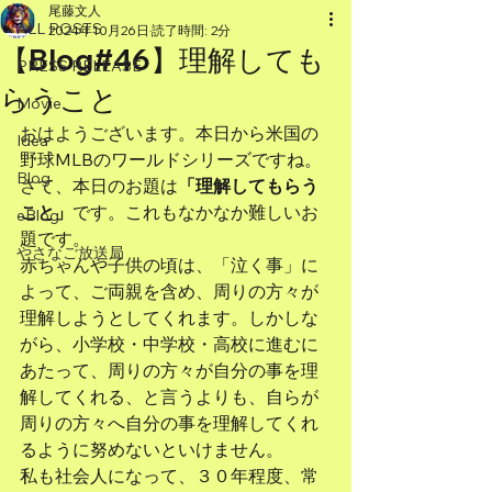
尾藤文人
ALL POSTS
2024年10月26日
読了時間: 2分
【Blog#46】理解しても
PRESS RELEASE
らうこと
Movie
おはようございます。本日から米国の
Idea
野球MLBのワールドシリーズですね。
Blog
さて、本日のお題は
「理解してもらう
こと」
です。これもなかなか難しいお
eBlog
題です。
やさなご放送局
赤ちゃんや子供の頃は、「泣く事」に
よって、ご両親を含め、周りの方々が
理解しようとしてくれます。しかしな
がら、小学校・中学校・高校に進むに
あたって、周りの方々が自分の事を理
解してくれる、と言うよりも、自らが
周りの方々へ自分の事を理解してくれ
るように努めないといけません。
私も社会人になって、３０年程度、常