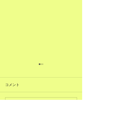
コメント
#51ただで人に頼むこと
コメントを追加…
#50図書館のよ
る