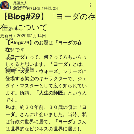
尾藤文人
ALL POSTS
2025年1月9日
読了時間: 2分
【Blog#79】「ヨーダの存
PRESS RELEASE
在」について
Movie
更新日：
2025年1月14日
Idea
【Blog#79】
のお題は
「ヨーダの存
Blog
在」
です。
「ヨーダ」
って、何？って方もいらっ
eBlog
しゃると思います。
「ヨーダ」
とは、
やさなご放送局
映画
「スター・ウォーズ」
シリーズに
登場する架空のキャラクターで、ジェ
ダイ・マスターとして広く知られてい
ます。所謂、
「人生の師匠」
という人
です。
私は、約２０年前、３０歳の頃に
「ヨ
ーダ」
さんに出会いました。当時、私
は行政の世界に居て、
「ヨーダ」
さん
は世界的なビジネスの世界に居まし